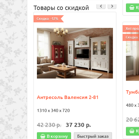
Товары со скидкой
К
Скидка: -12%
Хит про
Скидка:
Хит про
Скидка:
Тумб
Антресоль Валенсия 2-81
Антр
№1
480 х 
1310 х 340 х 720
1200 х
20 6
42 230 р.
37 230 р.
19 6
К
В корзину
Быстрый заказ
В