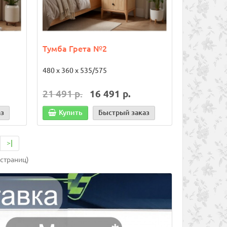
9 230 р.
1 990 р.
аказ
В корзину
Быстрый заказ
В корз
Тумба Грета №2
480 х 360 х 535/575
21 491 р.
16 491 р.
аз
Купить
Быстрый заказ
>|
 страниц)