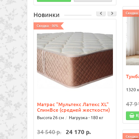
Скидка:
Новинки
Скидка: -30%
Скидка:
Тумб
1320 х
47 9
Матрас "Мультекс Латекс XL"
Кров
СпимВсе (средней жесткости)
80х1
К
Высота 26 см
Нагрузка - 180 кг
34 540 р.
24 170 р.
24 8
Скидка: