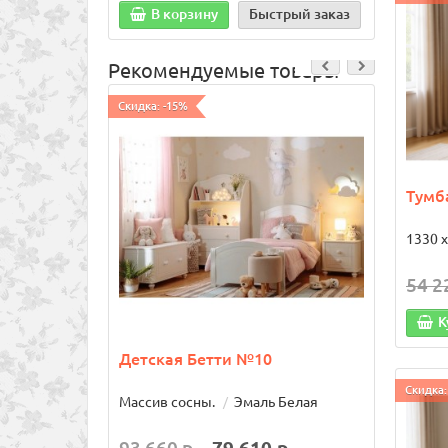
В корзину
Быстрый заказ
В
Рекомендуемые товары
Скидка: -15%
Скидка:
Тумб
1330 х
54 2
К
Детская Бетти №10
Туал
Скидка:
Массив сосны.
Эмаль Белая
Масси
Сканд