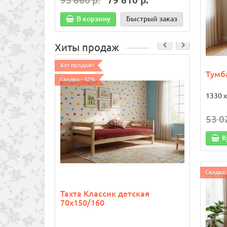
93 660 р.
79 610 р.
85 4
В корзину
Быстрый заказ
В
Хиты продаж
Хит продаж!
Хит про
Тумб
Скидка: -32%
1330 х
53 0
К
Скидка:
Тахта Классик детская
Ящик
70х150/160