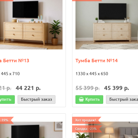
 корзину
Быстрый заказ
В корзину
Быстрый з
 -15%
Скидка: -15%
а Бетти №13
Тумба Бетти №14
 445 х 710
1330 х 445 х 650
21 р.
44 221 р.
55 399 р.
45 399 р.
упить
Быстрый заказ
Купить
Быстрый зак
етный гарнитур Бетти №1
Детская Тимберика Кидс
 -19%
Хит продаж!
в сосны
Слоновая кость/
Массив сосны.
Белая/Розов
Скидка: -23%
ик