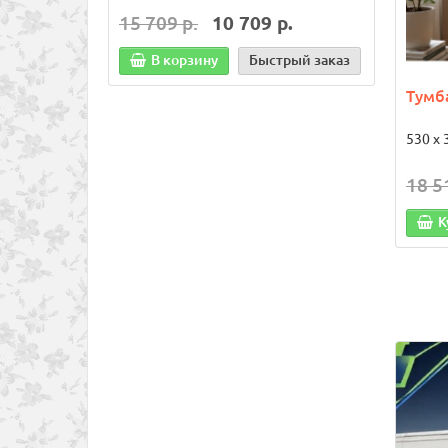
15 709 р.
10 709 р.
13 0
В корзину
Быстрый заказ
В
Тумб
530 х 
18 5
К