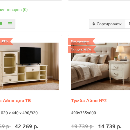
ие товаров (0)
Сортировать:
 -19%
Хит продаж!
Скидка: -25%
а Айно для ТВ
Тумба Айно №2
020 х 440 х 490/920
490х335х600
69 р.
42 269 р.
19 739 р.
14 739 р.