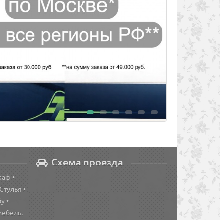
Схема проезда
каф •
 Стулья •
у •
мебель.