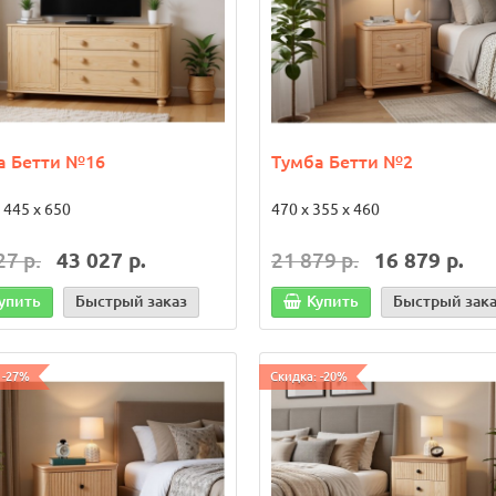
90 р.
72 660 р.
119 760 р.
101 790 р.
 корзину
Быстрый заказ
В корзину
Быстрый з
даж!
Хит продаж!
а Бетти №16
Тумба Бетти №2
 445 х 650
470 х 355 х 460
27 р.
43 027 р.
21 879 р.
16 879 р.
упить
Быстрый заказ
Купить
Быстрый зак
 -27%
Скидка: -20%
 малый 2 шт.
Бортик для кровати
изогнутый
960 х 45 х 350/400