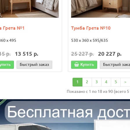
40 р.
2 550 р.
 корзину
Быстрый заказ
В корзину
Быстрый з
а Грета №1
Тумба Грета №10
360 х 495
530 х 360 х 595/635
15 р.
13 515 р.
25 227 р.
20 227 р.
упить
Быстрый заказ
Купить
Быстрый зак
1
2
3
4
5
>
Показано с 1 по 18 из 90 (всего 5