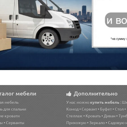
талог мебели
Дополнительно
ая мебель
У нас можно
купить мебель
: Ш
ь для спальни
Комод • Сервант • Буфет • Стол •
ие кровати
Стеллаж • Кровать • Диван • Тумб
ы • Серванты
Прихожую • Зеркало • Садовую 