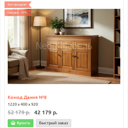
Хит продаж!
Скидка: -19%
Комод Дания №8
1220 х 400 х 920
52 179 р.
42 179 р.
Купить
Быстрый заказ