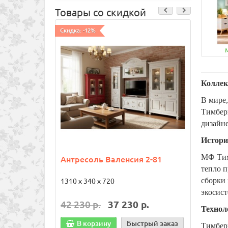
Товары со скидкой
Скидка: -12%
Хит про
Скидка:
Коллек
В мире,
Тимбер
дизайне
Истори
МФ Тимб
Антресоль Валенсия 2-81
Антр
№1
тепло п
сборки 
1310 х 340 х 720
1200 х
экосис
42 230 р.
37 230 р.
19 6
Технол
В корзину
Быстрый заказ
В
Тимбер