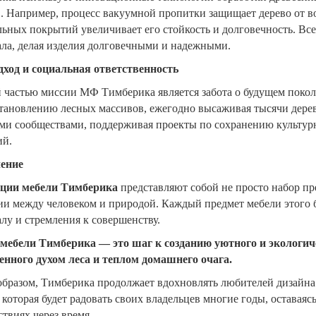
. Например, процесс вакуумной пропитки защищает дерево от во
ьных покрытий увеличивает его стойкость и долговечность. Все
ала, делая изделия долговечными и надежными.
 -40%
Скидка: -21%
дход и социальная ответственность
 частью миссии МФ Тимберика является забота о будущем покол
тановлению лесных массивов, ежегодно высаживая тысячи дерев
ми сообществами, поддерживая проекты по сохранению культур
ий.
ение
ции мебели Тимберика
представляют собой не просто набор пр
и между человеком и природой. Каждый предмет мебели этого б
лу и стремления к совершенству.
ать детская Дания №R1
Кровать 1-спальная Ари-
мебели Тимберика — это шаг к созданию уютного и экологиче
90/200
Прованс №23/1 90х190/2
енного духом леса и теплом домашнего очага.
образом, Тимберика продолжает вдохновлять любителей дизайна
39 р.
14 839 р.
47 106 р.
37 106 р.
, которая будет радовать своих владельцев многие годы, остава
твиях через время.