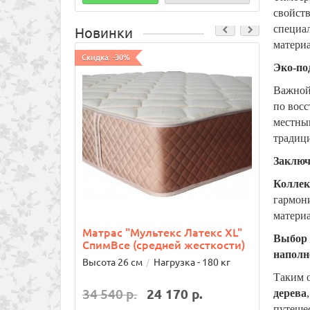
свойств
специал
Новинки
матери
Скидка: -30%
Скидка:
Эко-по
Важной
по восс
местны
традиц
Заключ
Коллек
гармони
материа
Матрас "Мультекс Латекс XL"
Кров
Выбор 
СпимВсе (средней жесткости)
80х1
наполн
Высота 26 см
Нагрузка - 180 кг
Таким 
34 540 р.
24 170 р.
24 8
дерева
путешес