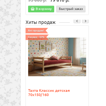
93 660 р.
79 610 р.
85 4
В корзину
Быстрый заказ
В
Хиты продаж
Хит продаж!
Хит про
Скидка: -32%
Тахта Классик детская
Ящик
70х150/160