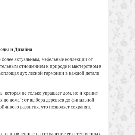
Скидка: -22%
Хит продаж!
Скидка: -18%
роды и Дизайнa
е более актуальным, мебельные коллекции от
ительным отношением к природе и мастерством в
воплощая дух лесной гармонии в каждой детали.
, которая не только украшает дом, но и хранит
дс
Антресоль Тимберика Кидс
Буфет Ари
№3
створчат
 до дома": от выбора деревьев до финальной
йчивого развития, что позволяет сохранять
1700 х 320 х 360
1100 х 445 
23 227 р.
18 227 р.
81 324 р
аказ
В корзину
Быстрый заказ
В корз
, направленные на сохранение ее естественных