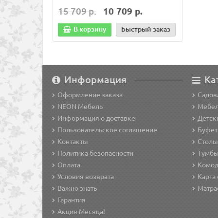
15 709 р.
10 709 р.
13 0
В корзину
Быстрый заказ
В
Информация
Ка
Оформление заказа
Садов
NEON Мебель
Мебел
Информация о доставке
Детск
Пользовательское соглашение
Буфет
Контакты
Столы 
Политика безопасности
Тумбы 
Оплата
Комод
Условия возврата
Карта 
Важно знать
Матра
Гарантия
Акция Месяца!