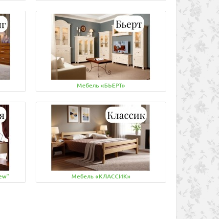
Мебель «БЬEРТ»
ew"
Мебель «КЛАССИК»