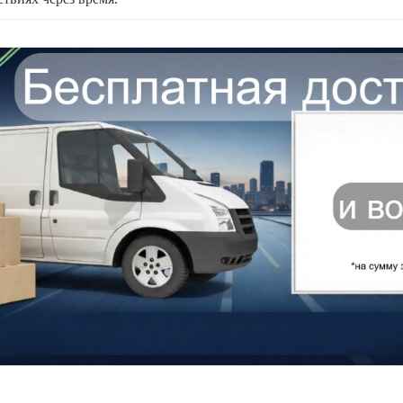
 корзину
Быстрый заказ
В корзину
Быстрый з
 -15%
Скидка: -15%
етный гарнитур Бетти №1
Детская Тимберика Кидс
в сосны
Слоновая кость/
Массив сосны.
Белая/Розов
ик