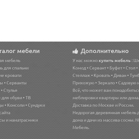
40 р.
2 550 р.
 корзину
Быстрый заказ
В корзину
Быстрый з
талог мебели
Дополнительно
ая мебель
У нас можно
купить мебель
: Ш
ь для спальни
Комод • Сервант • Буфет • Стол •
ие кровати
Стеллаж • Кровать • Диван • Тумб
ы • Серванты
Прихожую • Зеркало • Садовую 
• Стулья
Всё, что может вам понадобитьс
для обуви • ТВ
меблировки квартиры или дома
ы • Консоли • Сундуки
Доставка по Москве и России.
сайта
Недорогая деревянная мебель 
сы и наматрасники
дома и дачи из массива сосны. 
Мебель.