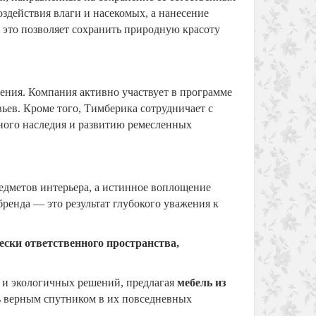
здействия влаги и насекомых, а нанесение
 это позволяет сохранить природную красоту
Скидка: -21%
Скидка: -23%
ения. Компания активно участвует в программе
ьев. Кроме того, Тимберика сотрудничает с
ного наследия и развитию ремесленных
едметов интерьера, а истинное воплощение
ренда — это результат глубокого уважения к
Кровать 1-спальная Ари-
Кровать 1
ски ответственного пространства,
00
Прованс №23 90х190/200
Прованс 
 и экологичных решений, предлагая
мебель из
48 300 р.
38 300 р.
43 975 р
ясь верным спутником в их повседневных