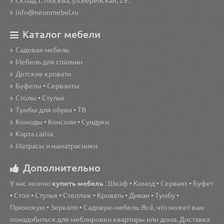
Склад: г. Москва, ул.Верейская, 29.
info@neonmebel.ru
Каталог мебели
Садовая мебель
Мебель для спальни
Детские кровати
Буфеты • Серванты
Столы • Стулья
Тумбы для обуви • ТВ
Комоды • Консоли • Сундуки
Карта сайта
Матрасы и наматрасники
Дополнительно
У нас можно
купить мебель
: Шкаф • Комод • Сервант • Буфет
• Стол • Стулья • Стеллаж • Кровать • Диван • Тумбу •
Прихожую • Зеркало • Садовую мебель. Всё, что может вам
понадобиться для меблировки квартиры или дома. Доставка