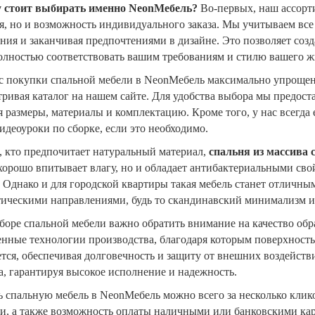
 стоит выбирать именно NeonМебель?
Во-первых, наш ассорти
, но и возможность индивидуального заказа. Мы учитываем все
ия и заканчивая предпочтениями в дизайне. Это позволяет соз
полностью соответствовать вашим требованиям и стилю вашего 
с покупки спальной мебели в NeonМебель максимально упрощен.
ривая каталог на нашем сайте. Для удобства выбора мы предос
 размеры, материалы и комплектацию. Кроме того, у нас всегда 
идеоуроки по сборке, если это необходимо.
, кто предпочитает натуральный материал,
спальня из массива 
хорошо впитывает влагу, но и обладает антибактериальными свой
 Однако и для городской квартиры такая мебель станет отличн
тическими направлениями, будь то скандинавский минимализм и
боре спальной мебели важно обратить внимание на качество об
нные технологии производства, благодаря которым поверхность
тся, обеспечивая долговечность и защиту от внешних воздейств
а, гарантируя высокое исполнение и надежность.
ь спальную мебель в NeonМебель можно всего за несколько кли
ки, а также возможность оплаты наличными или банковскими ка