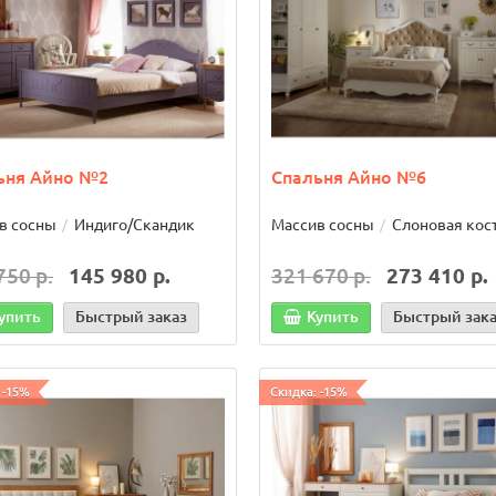
ьня Айно №2
Спальня Айно №6
в сосны
Индиго/Скандик
Массив сосны
Слоновая кос
750 р.
145 980 р.
321 670 р.
273 410 р.
упить
Быстрый заказ
Купить
Быстрый зак
 -15%
Скидка: -15%