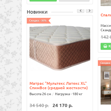
Новинки
Спал
Скидка: -30%
Скидка:
Масси
Сканд
142 
К
Скидка:
Матрас "Мультекс Латекс XL"
Кров
СпимВсе (средней жесткости)
80х1
Высота 26 см
Нагрузка - 180 кг
34 540 р.
24 170 р.
24 8