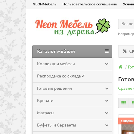
NEONМебель
Пользовательское соглашение
Услов
Везде
Например
Каталог мебели
С
Коллекции мебели
Го
Распродажа со склада ✔
Гото
Готовые решения
Сравнен
Кровати
Матрасы
Скидка:
Буфеты и Серванты