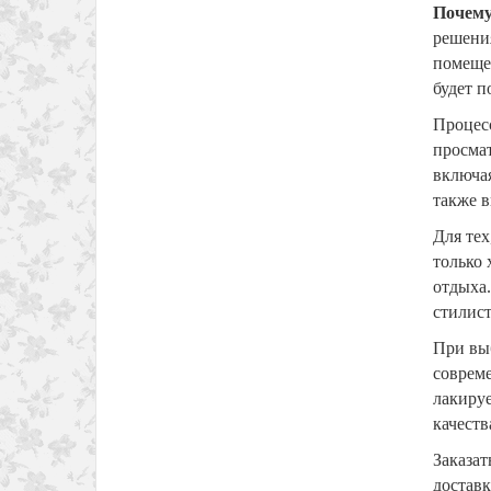
Почему
решения
помещен
будет 
Процес
просмат
включая
также в
Для тех
только 
отдыха.
стилис
При вы
совреме
лакируе
качеств
Заказат
достав