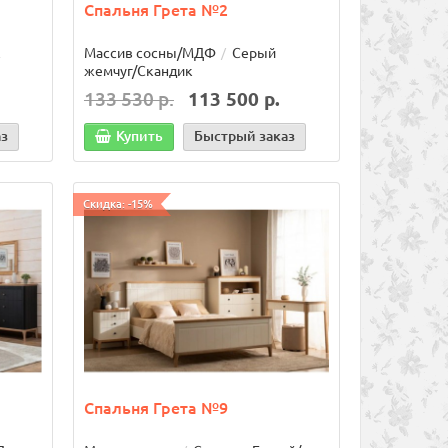
Спальня Грета №2
аказ
В корзину
Быстрый заказ
В корз
к
Массив сосны/МДФ
Серый
жемчуг/Скандик
133 530 р.
113 500 р.
аз
Купить
Быстрый заказ
Скидка: -15%
 №13
ая
Спальня Грета №9