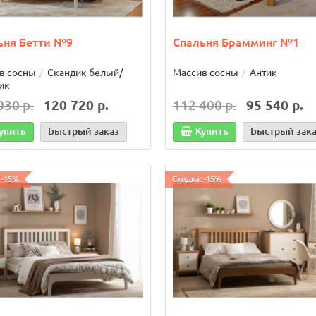
ьня Бетти №9
Спальня Брамминг №1
 -40%
Скидка: -21%
в сосны
Скандик белый/
Массив сосны
Антик
ик
030 р.
120 720 р.
112 400 р.
95 540 р.
упить
Быстрый заказ
Купить
Быстрый зак
 -15%
Скидка: -15%
ать детская Дания №R1
Кровать 1-спальная Ари-
90/200
Прованс №23/1 90х190/2
39 р.
14 839 р.
47 106 р.
37 106 р.