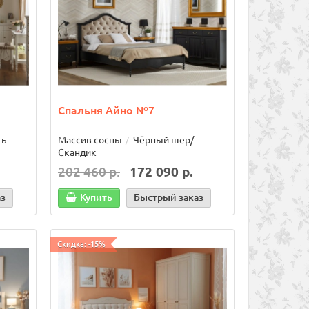
Спальня Айно №7
ть
Массив сосны
Чёрный шер/
Скандик
202 460 р.
172 090 р.
аз
Купить
Быстрый заказ
Скидка: -15%