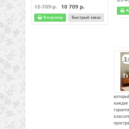
15 709 р.
10 709 р.
13 0
К
В корзину
Быстрый заказ
В
который
каждая 
гаранти
классич
простр