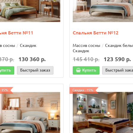
даж!
Хит продаж!
 -25%
Скидка: -29%
ьня Бетти №11
Спальня Бетти №12
в сосны
Скандик
Массив сосны
Скандик белы
Скандик
370 р.
130 360 р.
145 410 р.
123 590 р.
упить
Быстрый заказ
Купить
Быстрый зак
 -15%
Скидка: -15%
есоль Тимберика Кидс
Антресоль Тимберика Ки
№2
 320 х 360
1000 х 320 х 360
62 р.
14 662 р.
17 027 р.
12 027 р.
 корзину
Быстрый заказ
В корзину
Быстрый з