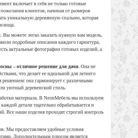
мент включает в себя не только готовые
 пожелания клиентов, начиная от размеров
дать уникальную деревянную спальню, которая
жилища.
 Вы можете легко заказать нужную вам модель,
тавили подробные описания каждого гарнитура,
есть актуальные фотографии готовых изделий, а
сосны – отличное решение для дачи
. Она не
ствами, что делает ее идеальной для летнего
ым решением: она гармонирует с различными
ли уютный деревенский стиль.
работки материала. В NeonМебель мы используем
 каждой детали тщательно обрабатывается и
ий. Все наши изделия проходят строгий контроль
ков. Мы предоставляем удобные условия
ртами. Дополнительным плюсом является