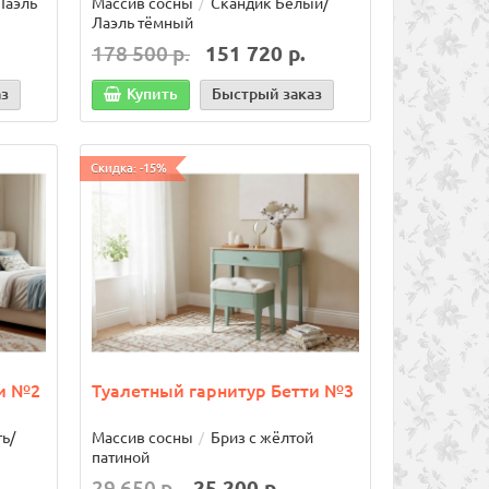
Лаэль
Массив сосны
Скандик Белый/
Лаэль тёмный
аказ
178 500 р.
151 720 р.
аз
Купить
Быстрый заказ
Хит продаж!
Хит продаж!
Скидка: -15%
ти №2
Туалетный гарнитур Бетти №3
Ящик большой
Бортик д
ь/
Массив сосны
Бриз с жёлтой
патиной
960 х 45 х 
29 650 р.
25 200 р.