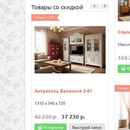
Товары со скидкой
Скидка: -12%
Хит про
Скидка:
Спал
Масси
153 
К
Скидка:
Антресоль Валенсия 2-81
Антр
№1
1310 х 340 х 720
1200 х
42 230 р.
37 230 р.
19 6
В корзину
Быстрый заказ
В