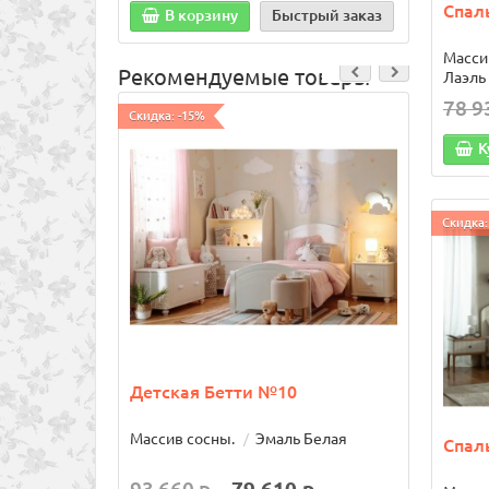
Спал
В корзину
Быстрый заказ
В
Масси
Рекомендуемые товары
Лаэль
78 9
Скидка: -15%
Скидка:
К
Скидка:
Детская Бетти №10
Туал
Массив сосны.
Эмаль Белая
Масси
Спал
Сканд