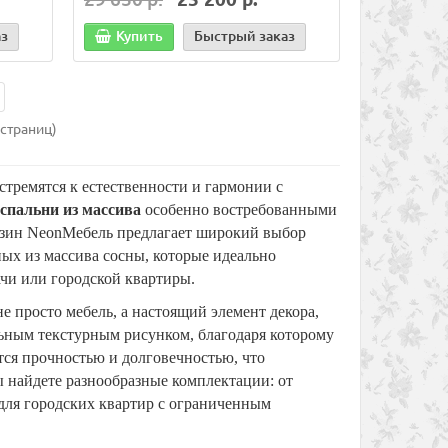
9 230 р.
1 990 р.
аз
Купить
Быстрый заказ
аказ
В корзину
Быстрый заказ
В корз
 страниц)
тремятся к естественности и гармонии с
спальни из массива
особенно востребованными
азин NeonМебель предлагает широкий выбор
ых из массива сосны, которые идеально
дачи или городской квартиры.
не просто мебель, а настоящий элемент декора,
льным текстурным рисунком, благодаря которому
тся прочностью и долговечностью, что
 найдете разнообразные комплектации: от
для городских квартир с ограниченным