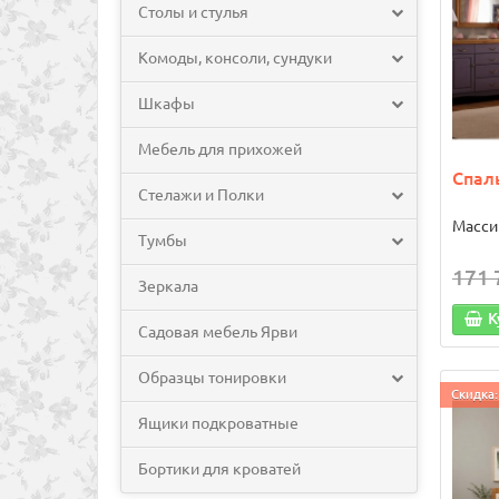
Столы и стулья
Комоды, консоли, сундуки
Шкафы
Мебель для прихожей
Спал
Стелажи и Полки
Масси
Тумбы
171 
Зеркала
К
Садовая мебель Ярви
Образцы тонировки
Скидка:
Ящики подкроватные
Бортики для кроватей