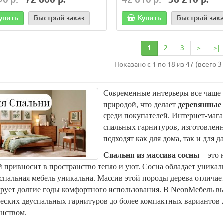
40 р.
2 550 р.
упить
Быстрый заказ
Купить
Быстрый зак
 корзину
Быстрый заказ
В корзину
Быстрый з
1
2
3
>
>|
Показано с 1 по 18 из 47 (всего 3
Современные интерьеры все чаще с
природой, что делает
деревянные 
среди покупателей. Интернет-маг
спальных гарнитуров, изготовленн
подходят как для дома, так и для 
Спальня из массива сосны
– это 
 привносит в пространство тепло и уют. Сосна обладает уника
спальная мебель уникальна. Массив этой породы дерева отличае
рует долгие годы комфортного использования. В NeonМебель вы
еских двуспальных гарнитуров до более компактных вариантов 
анством.