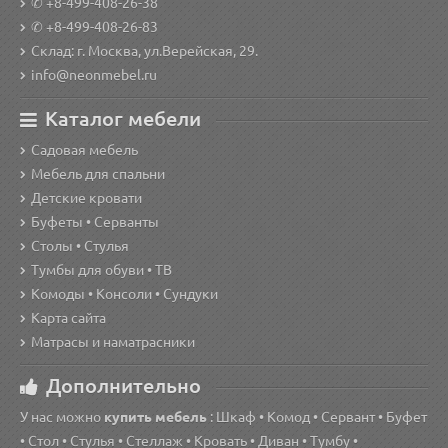
✆ +8-499-408-26-38
✆ +8-499-408-26-83
Склад: г. Москва, ул.Верейская, 29.
info@neonmebel.ru
Каталог мебели
Садовая мебель
Мебель для спальни
Детские кровати
Буфеты • Серванты
Столы • Стулья
Тумбы для обуви • ТВ
Комоды • Консоли • Сундуки
Карта сайта
Матрасы и наматрасники
Дополнительно
У нас можно
купить мебель
: Шкаф • Комод • Сервант • Буфет
• Стол • Стулья • Стеллаж • Кровать • Диван • Тумбу •