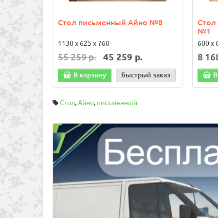
Стол письменный Айно №8
Стол
№1
1130 х 625 х 760
600 х 
55 259 р.
45 259 р.
8 16
В корзину
Быстрый заказ
В
Стол
,
Айно
,
письменный