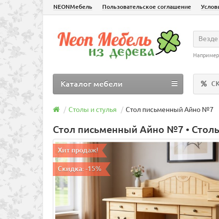
NEONМебель
Пользовательское соглашение
Услов
Везде
Например
Каталог мебели
С
Столы и стулья
Стол письменный Айно №7
Стол письменный Айно №7 • Столы
Хит продаж!
Скидка: -15%