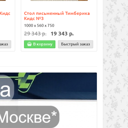
 Кидс
Стол письменный Тимберика
Стол пис
Кидс №3
Кидс №4
1000 х 560 х 750
1150 х 560 
29 343 р.
19 343 р.
38 566 р
аказ
В корзину
Быстрый заказ
В корз