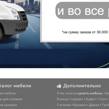
талог мебели
Дополнительно
ая мебель
У нас можно
купить мебель
: Ш
ь для спальни
Комод • Сервант • Буфет • Стол •
ие кровати
Стеллаж • Кровать • Диван • Тумб