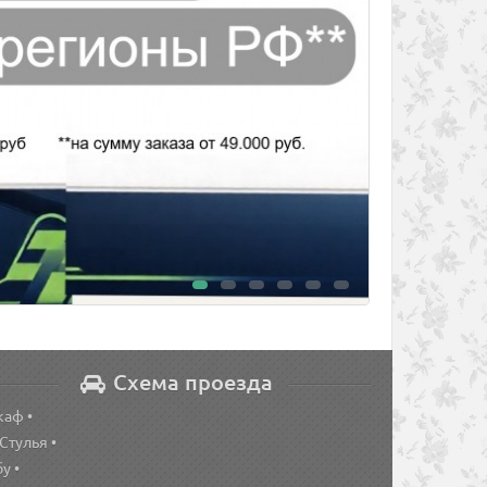
Схема проезда
каф •
 Стулья •
у •