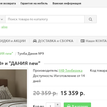
ия возврата
Гарантия на мебель
Важная информация
:
айно
КИДКИ и АКЦИИ
ДОСТАВКА и СБОРКА
Наши КОНТ
НИЯ new"
Тумба Дания №9
» и "ДАНИЯ new"
Производитель:
МФ Тимберика
Код товар
Доступность: Изготовление от 14
дней
20 359 р.
15 359 р.
В корзину
Кол-во