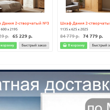
 Дания 2-створчатый №3
Шкаф Дания 2-створчат
 600 х 2195
1135 х 625 х 2025
29 р.
65 229 р.
84 779 р.
74 779 р.
 корзину
Быстрый заказ
В корзину
Быстрый з