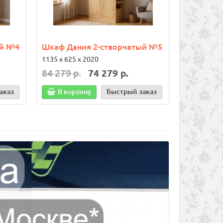
ый №4
Шкаф Дания 2-створчатый №5
Шкаф Дан
1135 х 625 х 2020
1540 х 600 
84 279 р.
74 279 р.
109 129 
аказ
В корзину
Быстрый заказ
В корз