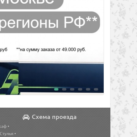
Схема проезда
каф •
 Стулья •