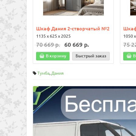
Шкаф Дания 2-створчатый №2
Шкаф
1135 х 625 х 2025
1050 х
70 669 р.
60 669 р.
75 2
В корзину
Быстрый заказ
В
Тумба
,
Дания