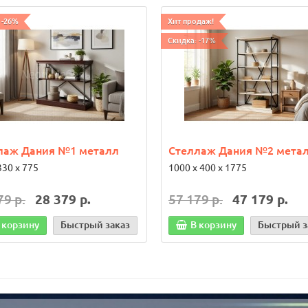
 -26%
Хит продаж!
Скидка: -17%
лаж Дания №1 металл
Стеллаж Дания №2 мета
330 х 775
1000 х 400 х 1775
79 р.
28 379 р.
57 179 р.
47 179 р.
 корзину
Быстрый заказ
В корзину
Быстрый з