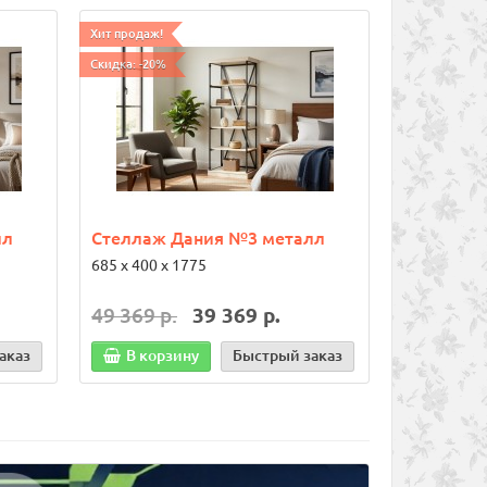
Хит продаж!
Хит продаж!
Скидка: -20%
лл
Стеллаж Дания №3 металл
Стол Дан
685 х 400 х 1775
ширина - 8
1000, 1200,
49 369 р.
39 369 р.
21 559 р
аказ
В корзину
Быстрый заказ
В корз