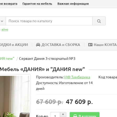
ия возврата
Гарантия на мебель
Важная информация
:
айно
КИДКИ и АКЦИИ
ДОСТАВКА и СБОРКА
Наши КОНТ
НИЯ new"
Сервант Дания 3-створчатый №3
• Мебель «ДАНИЯ» и "ДАНИЯ new"
Производитель:
МФ Тимберика
Код товар
Доступность: Изготовление от 14
дней
67 609 р.
47 609 р.
В корзину
Кол-во