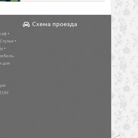
Схема проезда
каф •
 Стулья •
у •
мебель.
я для
.
для
NEON