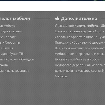
талог мебели
Дополнительно
ая мебель
У нас можно
купить мебель
: Ш
ь для спальни
Комод • Сервант • Буфет • Стол •
ие кровати
Стеллаж • Кровать • Диван • Тумб
ы • Серванты
Прихожую • Зеркало • Садовую 
• Стулья
Всё, что может вам понадобитьс
для обуви • ТВ
меблировки квартиры или дома
ы • Консоли • Сундуки
Доставка по Москве и России.
сайта
Недорогая деревянная мебель 
сы и наматрасники
дома и дачи из массива сосны. 
Мебель.