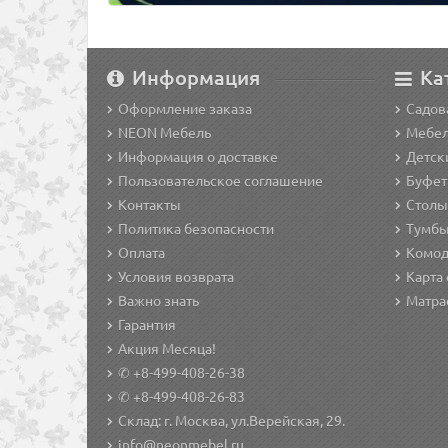
Информация
Ка
Оформление заказа
Садов
NEON Мебель
Мебел
Информация о доставке
Детск
Пользовательское соглашение
Буфет
Контакты
Столы 
Политика безопасности
Тумбы 
Оплата
Комод
Условия возврата
Карта 
Важно знать
Матра
Гарантия
Акция Месяца!
✆ +8-499-408-26-38
✆ +8-499-408-26-83
Склад: г. Москва, ул.Верейская, 29.
info@neonmebel.ru