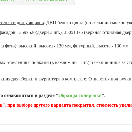
стенка и дно у ящиков
: ДВП белого цвета (по желанию можно уко
асадов - 359х526(двери 3 шт.), 350х1375 (верхняя откидная двер
на фото); высокий, высота - 130 мм, фигурный, высота - 130 мм.
 отделения с полками (в каждом по 1 шт.) и секция-ниша за ст
кция для сборки и фурнитура в комплекте. Отверстия под ручки 
.
о ознакомиться в разделе "
Образцы тонировки
".
к", при выборе другого варианта покрытия, стоимость увели