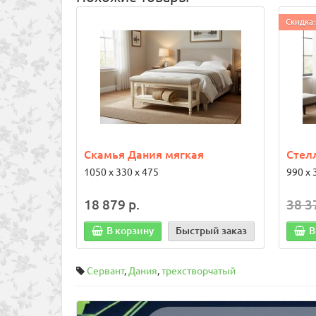
Скидка:
Скамья Дания мягкая
Стел
1050 х 330 х 475
990 х 
18 879 р.
38 3
В корзину
Быстрый заказ
В
Сервант
,
Дания
,
трехстворчатый