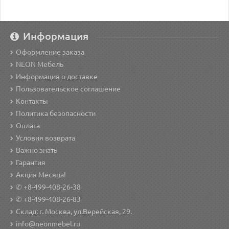
Информация
Оформление заказа
NEON Мебель
Информация о доставке
Пользовательское соглашение
Контакты
Политика безопасности
Оплата
Условия возврата
Важно знать
Гарантия
Акция Месяца!
✆ +8-499-408-26-38
✆ +8-499-408-26-83
Склад: г. Москва, ул.Верейская, 29.
info@neonmebel.ru